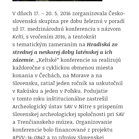
V dňoch 17. – 20. 5. 2016 zorganizovala Česko-
slovenská skupina pre dobu železnú v poradí
už 17. medzinárodnú konferenciu s názvom
Kelti
, s vročením
2016
, a tentokrát
s tematickým zameraním na
Hradiská zo
strednej a neskorej doby laténskej a ich
zázemie
. „Keltské“ konferencie sa realizujú
každoročne s cyklickou obmenou miesta
konania v Čechách, na Morave a na
Slovensku, zatiaľ jeden ročník sa uskutočnil
v Rakúsku a jeden v Poľsku. Podujatie
v tomto roku inštitucionálne zastrešil
Archeologický ústav SAV v Nitre s prispením
Slovenskej archeologickej spoločnosti pri SAV
a Trenčianskeho múzea. Organizovanie
konferencie bolo financované z projektu
APVV-14-0842 a zo zdrojov Slovenskej