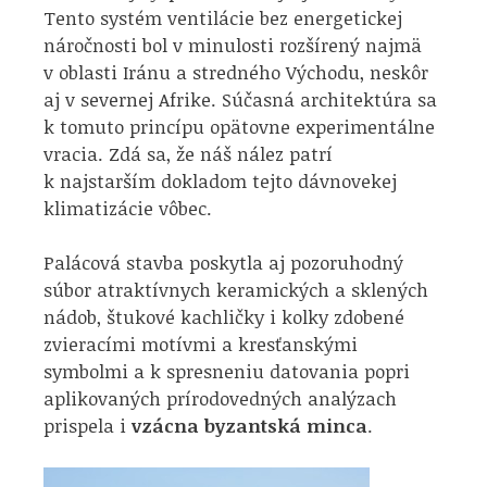
Tento systém ventilácie bez energetickej
náročnosti bol v minulosti rozšírený najmä
v oblasti Iránu a stredného Východu, neskôr
aj v severnej Afrike. Súčasná architektúra sa
k tomuto princípu opätovne experimentálne
vracia. Zdá sa, že náš nález patrí
k najstarším dokladom tejto dávnovekej
klimatizácie vôbec.
Palácová stavba poskytla aj pozoruhodný
súbor atraktívnych keramických a sklených
nádob, štukové kachličky i kolky zdobené
zvieracími motívmi a kresťanskými
symbolmi a k spresneniu datovania popri
aplikovaných prírodovedných analýzach
prispela i
vzácna byzantská minca
.