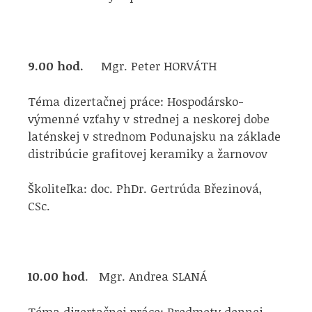
9.00 hod.
Mgr. Peter HORVÁTH
Téma dizertačnej práce: Hospodársko-
výmenné vzťahy v strednej a neskorej dobe
laténskej v strednom Podunajsku na základe
distribúcie grafitovej keramiky a žarnovov
Školiteľka: doc. PhDr. Gertrúda Březinová,
CSc.
10.00 hod
. Mgr. Andrea SLANÁ
Téma dizertačnej práce: Predmety dennej