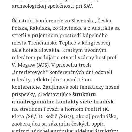
archeologickej spoločnosti pri SAV.
Účastníci konferencie zo Slovenska, Česka,
Poľska, Rakúska, zo Slovinska a z Austrálie sa
stretli v príjemnom prostredí kúpeľného
mesta Trenčianske Teplice v kongresovej
sále hotela Slovakia. Krátkym úvodným
referátom podujatie otvoril vzácny hosť prof.
V. Megaw (AUS). V priebehu troch
„interiérových“ konferenčných dní odzneli
referáty reflektujúce nosnú tému
konferencie. Zaujímavé boli tematicky nosné
príspevky, predstavujúce
štruktúru
a nadregionálne kontakty siete hradísk
na strednom Považí a hornom Ponitrí (K.
Pieta /SK/, D. Božič /SLO/), ako aj prednáška,
zaoberajúca sa zázemím českých oppíd
v rámci súdobej európskej sídelnej štruktúry