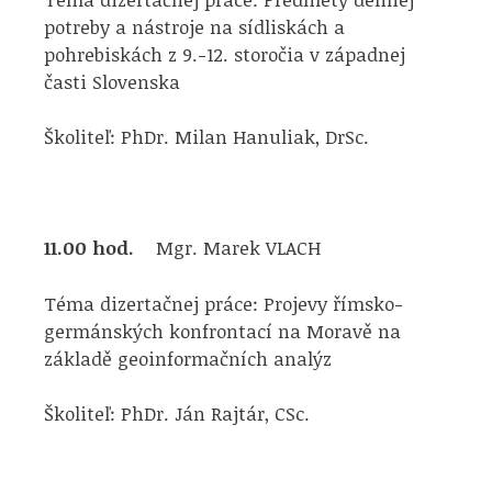
potreby a nástroje na sídliskách a
pohrebiskách z 9.-12. storočia v západnej
časti Slovenska
Školiteľ: PhDr. Milan Hanuliak, DrSc.
11.00 hod.
Mgr. Marek VLACH
Téma dizertačnej práce: Projevy římsko-
germánských konfrontací na Moravě na
základě geoinformačních analýz
Školiteľ: PhDr. Ján Rajtár, CSc.