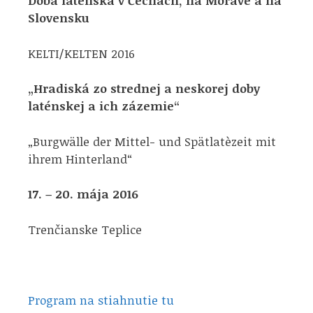
Doba laténska v Čechách, na Morave a na
Slovensku
KELTI/KELTEN 2016
„Hradiská zo strednej a neskorej doby
laténskej a ich zázemie“
„Burgwälle der Mittel- und Spätlatèzeit mit
ihrem Hinterland“
17. – 20. mája 2016
Trenčianske Teplice
Program na stiahnutie tu