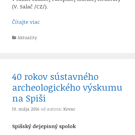
(V. Salač /CZ/).
Čítajte viac
Kategórie
Aktuality
40 rokov sústavného
archeologického výskumu
na Spiši
19. mája 2016
od autora:
Kovar
Spišský dejepisný spolok