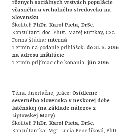
rôznych sociálnych vrstvách populácie
včasného a vrcholného stredoveku na
Slovensku
Školiteľ:
PhDr. Karol Pieta, DrSc
.
Konzultant: doc. PhDr. Matej Ruttkay, CSc.
Forma štúdia:
interná
Termín na podanie prihlášok:
do 31. 5. 2016
na adresu inštitúcie
Termín prijímacieho konania:
jún 2016
Téma dizertačnej práce:
Osídlenie
severného Slovenska v neskorej dobe
laténskej (na základe nálezov z
Liptovskej Mary)
Školiteľ:
PhDr. Karol Pieta, DrSc.
Konzultantka: Mgr. Lucia Benediková, PhD.