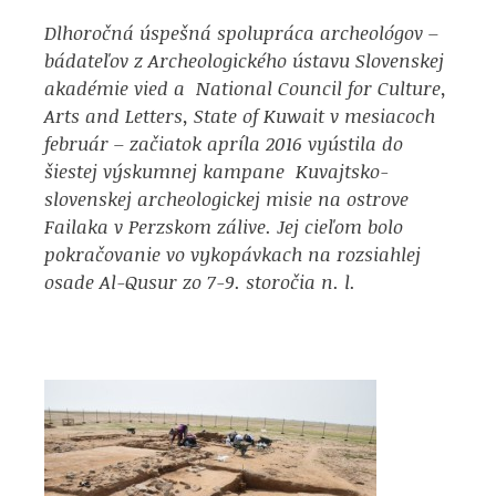
Dlhoročná úspešná spolupráca archeológov –
bádateľov z Archeologického ústavu Slovenskej
akadémie vied a National Council for Culture,
Arts and Letters, State of Kuwait v mesiacoch
február – začiatok apríla 2016 vyústila do
šiestej výskumnej kampane Kuvajtsko-
slovenskej archeologickej misie na ostrove
Failaka v Perzskom zálive. Jej cieľom bolo
pokračovanie vo vykopávkach na rozsiahlej
osade Al-Qusur zo 7-9. storočia n. l.