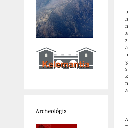
A
n
n
a
z
a
m
g
s
k
n
a
Archeológia
A
t