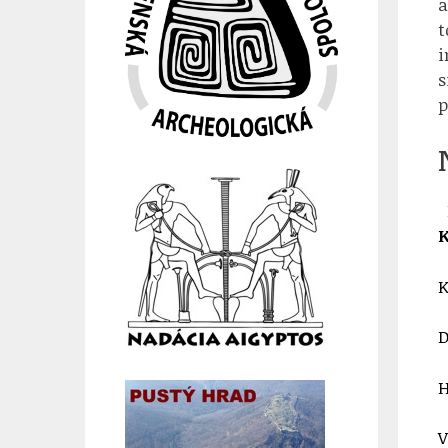
a
t
i
s
p
K
K
D
H
V