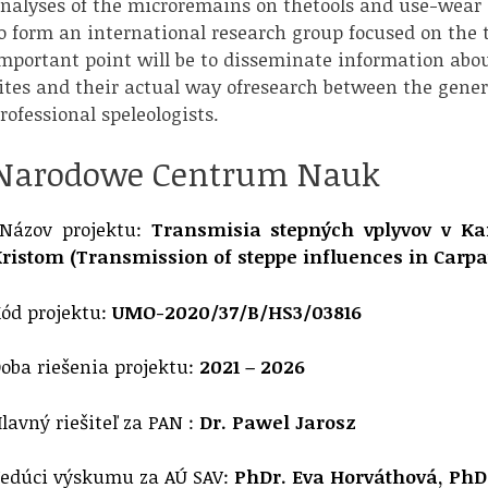
nalyses of the microremains on thetools and use-wear a
o form an international research group focused on the 
mportant point will be to disseminate information abou
ites and their actual way ofresearch between the gener
rofessional speleologists.
Narodowe Centrum Nauk
Názov projektu:
Transmisia stepných vplyvov v Kar
ristom (Transmission of steppe influences in Carp
ód projektu:
UMO-2020/37/B/HS3/03816
oba riešenia projektu:
2021 – 2026
lavný riešiteľ za PAN :
Dr. Pawel Jarosz
edúci výskumu za AÚ SAV:
PhDr. Eva Horváthová, PhD