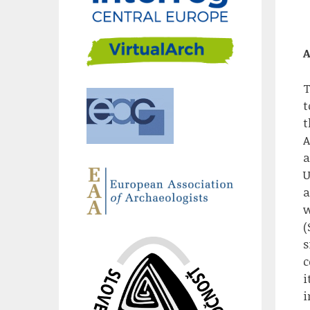
A
T
t
t
A
a
U
a
w
(
s
c
i
i