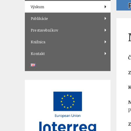
Výskum
Publikácie
Pre stavebníkov
Knižnica
Kontakt
Č
Z
K
N
p
Z