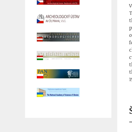
V
T
t
p
o
f
c
c
t
t
1