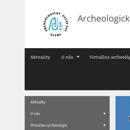
Preskočiť
na
obsah
Aktuality
O nás
Virtuálna archeoló
Skip
Aktuality
to
content
O nás
Virtuálna archeológia