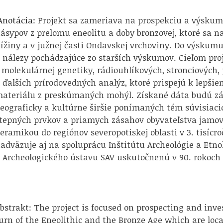
notácia:
Projekt sa zameriava na prospekciu a výsku
ásypov z prelomu eneolitu a doby bronzovej, ktoré sa 
ížiny a v južnej časti Ondavskej vrchoviny. Do výsku
 nálezy pochádzajúce zo starších výskumov. Cieľom proj
 molekulárnej genetiky, rádiouhlíkových, stronciových,
 ďalších prírodovedných analýz, ktoré prispejú k lepš
ateriálu z preskúmaných mohýl. Získané dáta budú záro
eograficky a kultúrne širšie ponímaných tém súvisiac
tepných prvkov a priamych zásahov obyvateľstva jamove
eramikou do regiónov severopotiskej oblasti v 3. tisícr
adväzuje aj na spoluprácu Inštitútu Archeológie a Etno
 Archeologického ústavu SAV uskutočnenú v 90. rokoch 2
bstrakt: The project is focused on prospecting and inve
urn of the Eneolithic and the Bronze Age which are locat