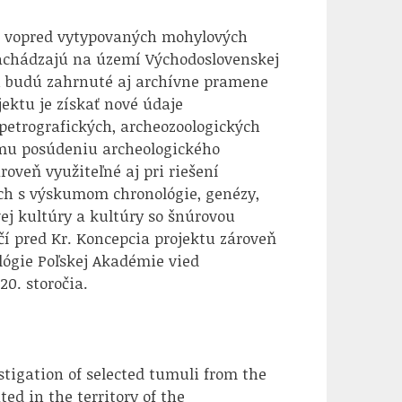
m vopred vytypovaných mohylových
nachádzajú na území Východoslovenskej
mu budú zahrnuté aj archívne pramene
ektu je získať nové údaje
 petrografických, archeozoologických
iemu posúdeniu archeologického
veň využiteľné aj pri riešení
ich s výskumom chronológie, genézy,
j kultúry a kultúry so šnúrovou
očí pred Kr. Koncepcia projektu zároveň
lógie Poľskej Akadémie vied
0. storočia.
stigation of selected tumuli from the
ed in the territory of the