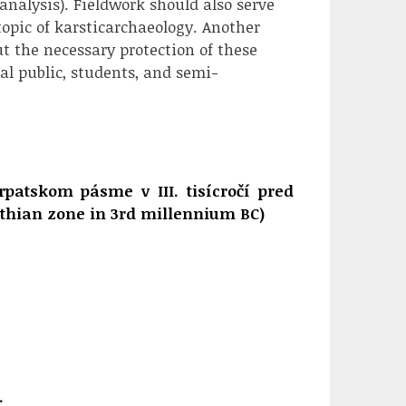
nalysis). Fieldwork should also serve
topic of karsticarchaeology. Another
t the necessary protection of these
al public, students, and semi-
patskom pásme v III. tisícročí pred
athian zone in 3rd millennium BC)
.