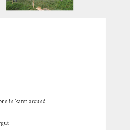
ons in karst around
rgut