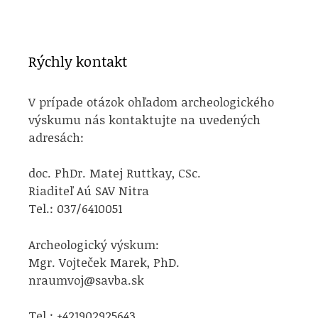
Rýchly kontakt
V prípade otázok ohľadom archeologického
výskumu nás kontaktujte na uvedených
adresách:
doc. PhDr. Matej Ruttkay, CSc.
Riaditeľ Aú SAV Nitra
Tel.: 037/6410051
Archeologický výskum:
Mgr. Vojteček Marek, PhD.
nraumvoj@savba.sk
Tel.: +421902925643