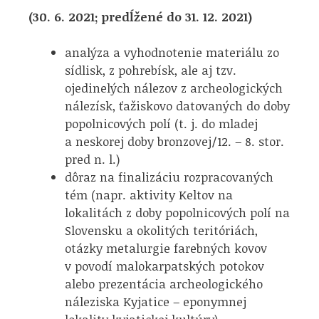
(30. 6. 2021; predĺžené do 31. 12. 2021)
analýza a vyhodnotenie materiálu zo
sídlisk, z pohrebísk, ale aj tzv.
ojedinelých nálezov z archeologických
nálezísk, ťažiskovo datovaných do doby
popolnicových polí (t. j. do mladej
a neskorej doby bronzovej/12. – 8. stor.
pred n. l.)
dôraz na finalizáciu rozpracovaných
tém (napr. aktivity Keltov na
lokalitách z doby popolnicových polí na
Slovensku a okolitých teritóriách,
otázky metalurgie farebných kovov
v povodí malokarpatských potokov
alebo prezentácia archeologického
náleziska Kyjatice – eponymnej