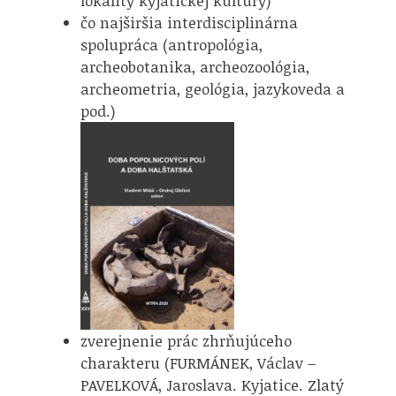
lokality kyjatickej kultúry)
čo najširšia interdisciplinárna
spolupráca (antropológia,
archeobotanika, archeozoológia,
archeometria, geológia, jazykoveda a
pod.)
zverejnenie prác zhrňujúceho
charakteru (FURMÁNEK, Václav –
PAVELKOVÁ, Jaroslava. Kyjatice. Zlatý