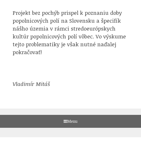
Projekt bez pochýb prispel k poznaniu doby
popolnicových polí na Slovensku a špecifík
nášho územia v rámci stredoeurópskych
kultúr popolnicových polí vôbec. Vo výskume
tejto problematiky je však nutné naďalej
pokračovať!
Vladimír Mitáš
Menu
Skip
to