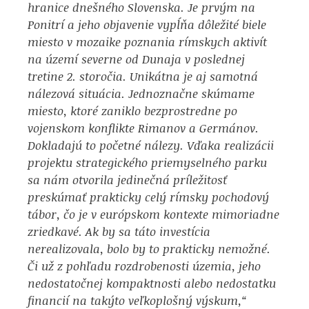
hranice dnešného Slovenska. Je prvým na
Ponitrí a jeho objavenie vypĺňa dôležité biele
miesto v mozaike poznania rímskych aktivít
na území severne od Dunaja v poslednej
tretine 2. storočia. Unikátna je aj samotná
nálezová situácia. Jednoznačne skúmame
miesto, ktoré zaniklo bezprostredne po
vojenskom konflikte Rimanov a Germánov.
Dokladajú to početné nálezy. Vďaka realizácii
projektu strategického priemyselného parku
sa nám otvorila jedinečná príležitosť
preskúmať prakticky celý rímsky pochodový
tábor, čo je v európskom kontexte mimoriadne
zriedkavé. Ak by sa táto investícia
nerealizovala, bolo by to prakticky nemožné.
Či už z pohľadu rozdrobenosti územia, jeho
nedostatočnej kompaktnosti alebo nedostatku
financií na takýto veľkoplošný výskum,“