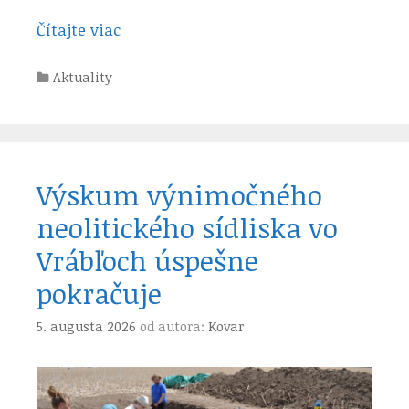
Čítajte viac
Kategórie
Aktuality
Výskum výnimočného
neolitického sídliska vo
Vrábľoch úspešne
pokračuje
5. augusta 2026
od autora:
Kovar