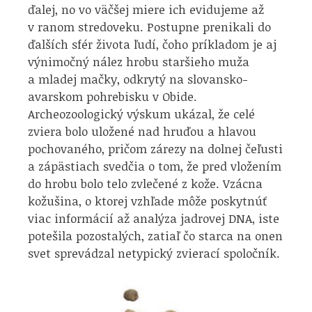
ďalej, no vo väčšej miere ich evidujeme až
v ranom stredoveku. Postupne prenikali do
ďalších sfér života ľudí, čoho príkladom je aj
výnimočný nález hrobu staršieho muža
a mladej mačky, odkrytý na slovansko-
avarskom pohrebisku v Obide.
Archeozoologický výskum ukázal, že celé
zviera bolo uložené nad hruďou a hlavou
pochovaného, pričom zárezy na dolnej čeľusti
a zápästiach svedčia o tom, že pred vložením
do hrobu bolo telo zvlečené z kože. Vzácna
kožušina, o ktorej vzhľade môže poskytnúť
viac informácií až analýza jadrovej DNA, iste
potešila pozostalých, zatiaľ čo starca na onen
svet sprevádzal netypický zvierací spoločník.