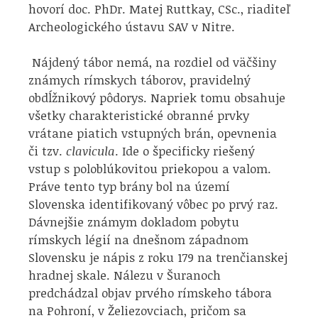
hovorí doc. PhDr. Matej Ruttkay, CSc., riaditeľ
Archeologického ústavu SAV v Nitre.
Nájdený tábor nemá, na rozdiel od väčšiny
známych rímskych táborov, pravidelný
obdĺžnikový pôdorys. Napriek tomu obsahuje
všetky charakteristické obranné prvky
vrátane piatich vstupných brán, opevnenia
či tzv.
clavicula
. Ide o špecificky riešený
vstup s poloblúkovitou priekopou a valom.
Práve tento typ brány bol na území
Slovenska identifikovaný vôbec po prvý raz.
Dávnejšie známym dokladom pobytu
rímskych légií na dnešnom západnom
Slovensku je nápis z roku 179 na trenčianskej
hradnej skale. Nálezu v Šuranoch
predchádzal objav prvého rímskeho tábora
na Pohroní, v Želiezovciach, pričom sa