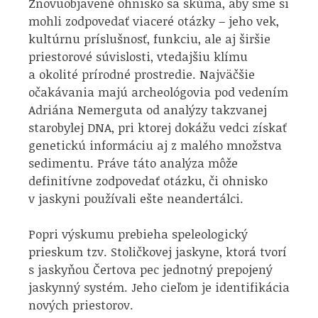
Znovuobjavené ohnisko sa skúma, aby sme si
mohli zodpovedať viaceré otázky – jeho vek,
kultúrnu príslušnosť, funkciu, ale aj širšie
priestorové súvislosti, vtedajšiu klímu
a okolité prírodné prostredie. Najväčšie
očakávania majú archeológovia pod vedením
Adriána Nemerguta od analýzy takzvanej
starobylej DNA, pri ktorej dokážu vedci získať
genetickú informáciu aj z malého množstva
sedimentu. Práve táto analýza môže
definitívne zodpovedať otázku, či ohnisko
v jaskyni používali ešte neandertálci.
Popri výskumu prebieha speleologický
prieskum tzv. Stoličkovej jaskyne, ktorá tvorí
s jaskyňou Čertova pec jednotný prepojený
jaskynný systém. Jeho cieľom je identifikácia
nových priestorov.