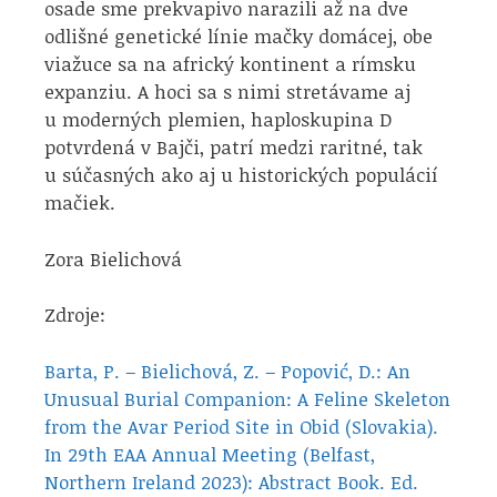
osade sme prekvapivo narazili až na dve
odlišné genetické línie mačky domácej, obe
viažuce sa na africký kontinent a rímsku
expanziu. A hoci sa s nimi stretávame aj
u moderných plemien, haploskupina D
potvrdená v Bajči, patrí medzi raritné, tak
u súčasných ako aj u historických populácií
mačiek.
Zora Bielichová
Zdroje:
Barta, P. – Bielichová, Z. – Popović, D.: An
Unusual Burial Companion: A Feline Skeleton
from the Avar Period Site in Obid (Slovakia).
In 29th EAA Annual Meeting (Belfast,
Northern Ireland 2023): Abstract Book. Ed.