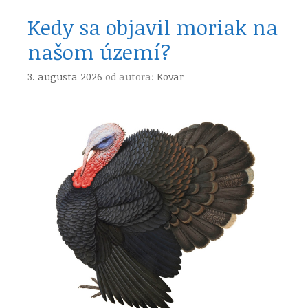
Kedy sa objavil moriak na
našom území?
3. augusta 2026
od autora:
Kovar