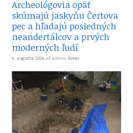
Archeológovia opäť
skúmajú jaskyňu Čertova
pec a hľadajú posledných
neandertálcov a prvých
moderných ľudí
6. augusta 2026
od autora:
Kovar