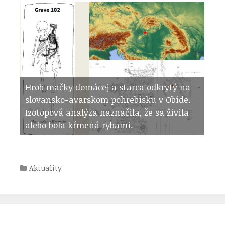
Hrob mačky domácej a starca odkrytý na
slovansko-avarskom pohrebisku v Obide.
Izotopová analýza naznačila, že sa živila
alebo bola kŕmená rybami.
Kategórie
Aktuality