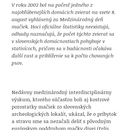
V roku 2002 bol na počesť jedného z
najobľúbenejších domácich zvierat na svete 8.
august vyhlásený za Medzinárodný deň
mačiek. Hoci oficiálne štatistiky neexistujú,
odhady naznačujú, že počet týchto zvierat sa
v slovenských domácnostiach pohybuje v
statisícoch, pričom sa v budúcnosti očakáva
ďalší rast a priblíženie sa k počtu chovaných
psov.
Nedávny medzinárodný interdisciplinárny
výskum, ktorého súčasťou boli aj kostrové
pozostatky mačiek zo slovenských
archeologických lokalít, ukázal, že o príbytok
a stravu sme sa nezačali deliť s pôvodným
európskym poddruhom mačky divej (
Felis