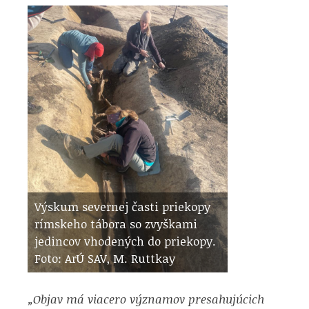
Výskum severnej časti priekopy
rímskeho tábora so zvyškami
jedincov vhodených do priekopy.
Foto: ArÚ SAV, M. Ruttkay
„Objav má viacero významov presahujúcich