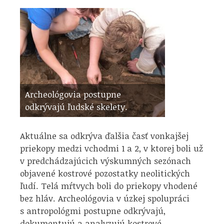
Archeológovia postupne
odkrývajú ľudské skelety.
Aktuálne sa odkrýva ďalšia časť vonkajšej
priekopy medzi vchodmi 1 a 2, v ktorej boli už
v predchádzajúcich výskumných sezónach
objavené kostrové pozostatky neolitických
ľudí. Telá mŕtvych boli do priekopy vhodené
bez hláv. Archeológovia v úzkej spolupráci
s antropológmi postupne odkrývajú,
dokumentujú a analyzujú kostrové