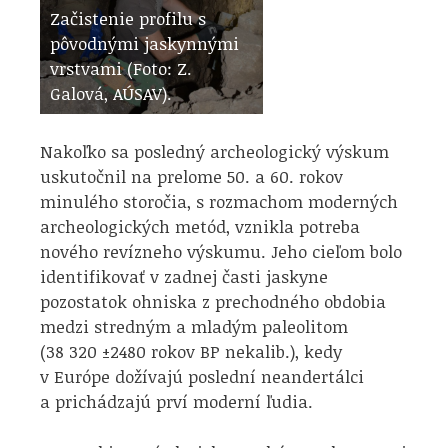
Začistenie profilu s
pôvodnými jaskynnými
vrstvami (Foto: Z.
Galová, AÚSAV).
Nakoľko sa posledný archeologický výskum
uskutočnil na prelome 50. a 60. rokov
minulého storočia, s rozmachom moderných
archeologických metód, vznikla potreba
nového revízneho výskumu. Jeho cieľom bolo
identifikovať v zadnej časti jaskyne
pozostatok ohniska z prechodného obdobia
medzi stredným a mladým paleolitom
(38 320 ±2480 rokov BP nekalib.), kedy
v Európe dožívajú poslední neandertálci
a prichádzajú prví moderní ľudia.