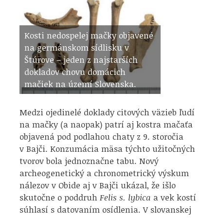
Kosti nedospelej mačky objavené
na germánskom sídlisku v
Štúrove – jeden z najstarších
dokladov chovu domácich
mačiek na území Slovenska.
Medzi ojedinelé doklady citových väzieb ľudí
na mačky (a naopak) patrí aj kostra mačaťa
objavená pod podlahou chaty z 9. storočia
v Bajči. Konzumácia mäsa týchto užitočných
tvorov bola jednoznačne tabu. Nový
archeogenetický a chronometrický výskum
nálezov v Obide aj v Bajči ukázal, že išlo
skutočne o poddruh
Felis s. lybica
a vek kostí
súhlasí s datovaním osídlenia. V slovanskej