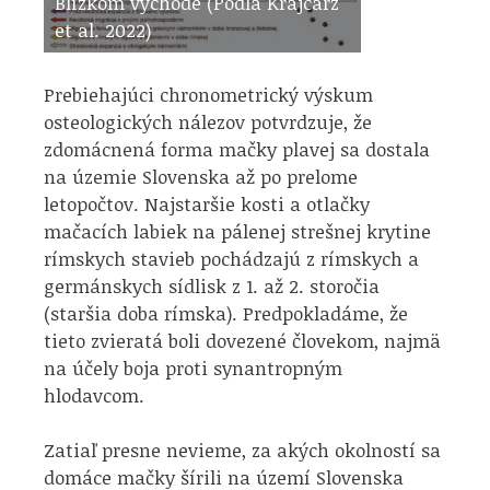
Blízkom východe (Podľa Krajcarz
et al. 2022)
Prebiehajúci chronometrický výskum
osteologických nálezov potvrdzuje, že
zdomácnená forma mačky plavej sa dostala
na územie Slovenska až po prelome
letopočtov. Najstaršie kosti a otlačky
mačacích labiek na pálenej strešnej krytine
rímskych stavieb pochádzajú z rímskych a
germánskych sídlisk z 1. až 2. storočia
(staršia doba rímska). Predpokladáme, že
tieto zvieratá boli dovezené človekom, najmä
na účely boja proti synantropným
hlodavcom.
Zatiaľ presne nevieme, za akých okolností sa
domáce mačky šírili na území Slovenska