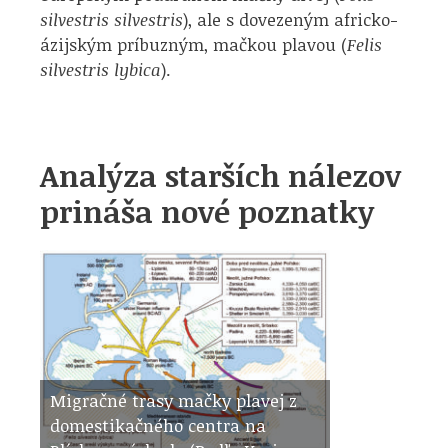
silvestris silvestris
), ale s dovezeným africko-
ázijským príbuzným, mačkou plavou (
Felis
silvestris lybica
).
Analýza starších nálezov
prináša nové poznatky
Migračné trasy mačky plavej z
domestikačného centra na