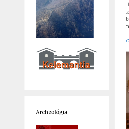
i
k
b
m
O
Archeológia