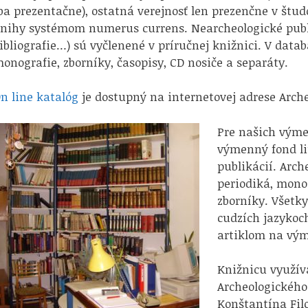
ba prezentačne), ostatná verejnosť len prezenčne v štud
nihy systémom numerus currens. Nearcheologické publi
ibliografie…) sú vyčlenené v príručnej knižnici. V dat
onografie, zborníky, časopisy, CD nosiče a separáty.
n line katalóg
je dostupný na internetovej adrese Arch
Pre našich výme
výmenný fond li
publikácií. Arch
periodiká, mono
zborníky. Všetky 
cudzích jazyko
artiklom na vý
Knižnicu využív
Archeologického
Konštantína Fil