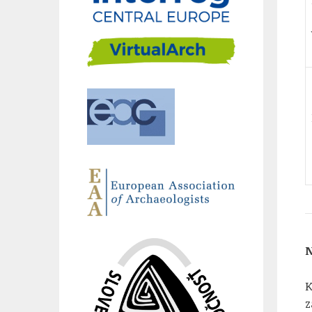
N
K
z