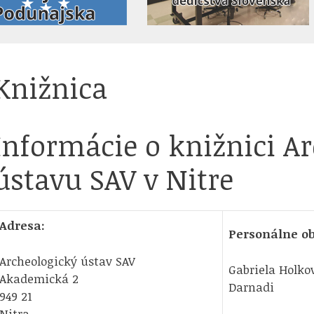
Knižnica
Informácie o knižnici A
ústavu SAV v Nitre
Adresa:
Personálne o
Archeologický ústav SAV
Gabriela Holko
Akademická 2
Darnadi
949 21
Nitra