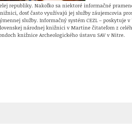
elej republiky. Nakoľko sa niektoré informačné pramene
nižnici, dosť často využívajú jej služby záujemcovia p
ýmennej služby. Informačný systém CEZL – poskytuje v Un
lovenskej národnej knižnici v Martine čitateľom z celé
ondoch knižnice Archeologického ústavu SAV v Nitre.