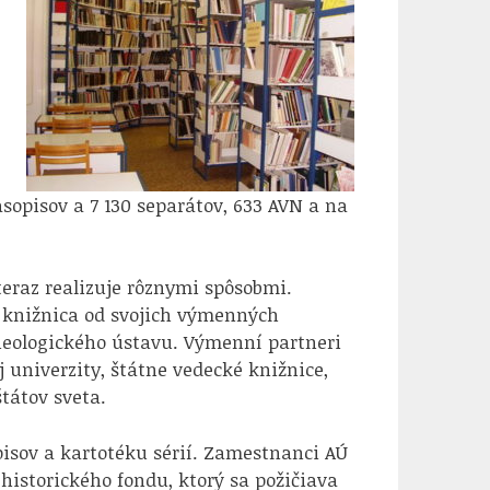
asopisov a 7 130 separátov, 633 AVN a na
teraz realizuje rôznymi spôsobmi.
 knižnica od svojich výmenných
heologického ústavu. Výmenní partneri
 univerzity, štátne vedecké knižnice,
štátov sveta.
pisov a kartotéku sérií. Zamestnanci AÚ
istorického fondu, ktorý sa požičiava