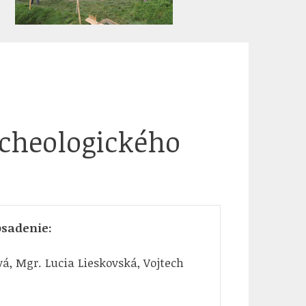
rcheologického
bsadenie:
vá, Mgr. Lucia Lieskovská, Vojtech