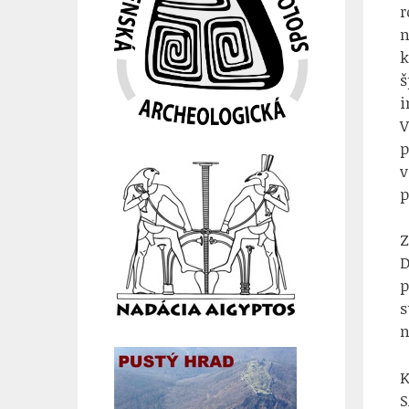
r
n
k
š
i
V
p
v
p
Z
D
p
s
n
K
S