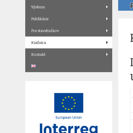
Výskum
Publikácie
Pre stavebníkov
Knižnica
Kontakt