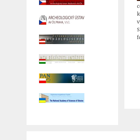
c
k
v
S
f