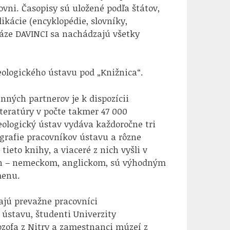
ovni. Časopisy sú uložené podľa štátov,
kácie (encyklopédie, slovníky,
abáze DAVINCI sa nachádzajú všetky
eologického ústavu pod „Knižnica“.
nných partnerov je k dispozícii
teratúry v počte takmer 47 000
eologický ústav vydáva každoročne tri
grafie pracovníkov ústavu a rôzne
tieto knihy, a viaceré z nich vyšli v
ch – nemeckom, anglickom, sú výhodným
menu.
ajú prevažne pracovníci
 ústavu, študenti Univerzity
ozofa z Nitry a zamestnanci múzeí z