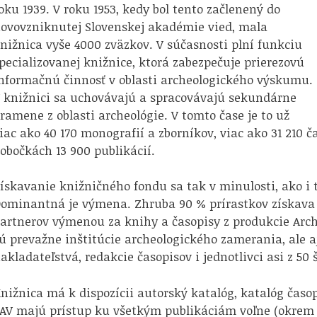
oku 1939. V roku 1953, kedy bol tento začlenený do
ovovzniknutej Slovenskej akadémie vied, mala
nižnica vyše 4000 zväzkov. V súčasnosti plní funkciu
pecializovanej knižnice, ktorá zabezpečuje prierezovú
nformačnú činnosť v oblasti archeologického výskumu.
 knižnici sa uchovávajú a spracovávajú sekundárne
ramene z oblasti archeológie. V tomto čase je to už
iac ako 40 170 monografií a zborníkov, viac ako 31 210 č
obočkách 13 900 publikácií.
ískavanie knižničného fondu sa tak v minulosti, ako i 
ominantná je výmena. Zhruba 90 % prírastkov získava
artnerov výmenou za knihy a časopisy z produkcie Arc
ú prevažne inštitúcie archeologického zamerania, ale aj
akladateľstvá, redakcie časopisov i jednotlivci asi z 50 
nižnica má k dispozícii autorský katalóg, katalóg časo
AV majú prístup ku všetkým publikáciám voľne (okrem h