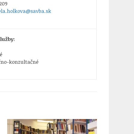
209
ela.holkova@savba.sk
lužby:
é
čno-konzultačné