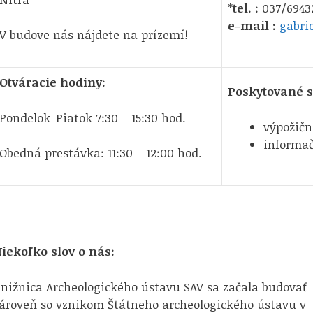
*
tel. :
037/6943
e-mail :
gabri
V budove nás nájdete na prízemí!
Otváracie hodiny:
Poskytované s
Pondelok-Piatok 7:30 – 15:30 hod.
výpožičn
informa
Obedná prestávka: 11:30 – 12:00 hod.
iekoľko slov o nás:
nižnica Archeologického ústavu SAV sa začala budovať
ároveň so vznikom Štátneho archeologického ústavu v