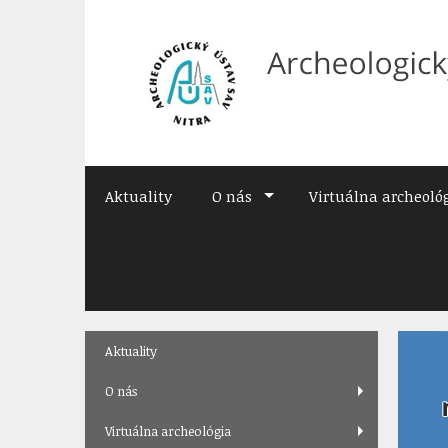
Preskočiť
na
obsah
Aktuality
O nás
Virtuálna archeoló
Skip
Aktuality
to
content
O nás
Virtuálna archeológia