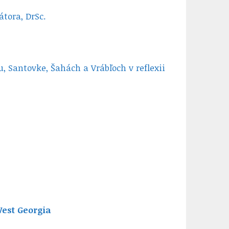
átora, DrSc.
, Santovke, Šahách a Vrábľoch v reflexii
est Georgia