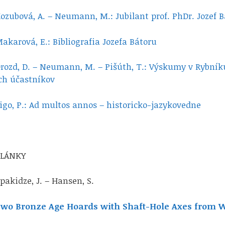
ozubová, A. – Neumann, M.: Jubilant prof. PhDr. Jozef B
akarová, E.: Bibliografia Jozefa Bátoru
rozd, D. – Neumann, M. – Pišúth, T.: Výskumy v Rybníku
ch účastníkov
igo, P.: Ad multos annos – historicko-jazykovedne
ČLÁNKY
pakidze, J. – Hansen, S.
wo Bronze Age Hoards with Shaft-Hole Axes from W