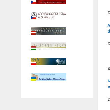
D
A
d
D
E
M
B
D