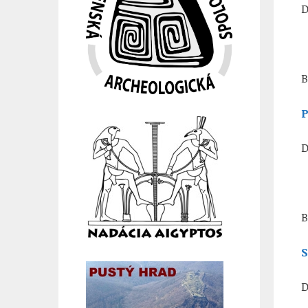
D
B
P
D
B
S
D