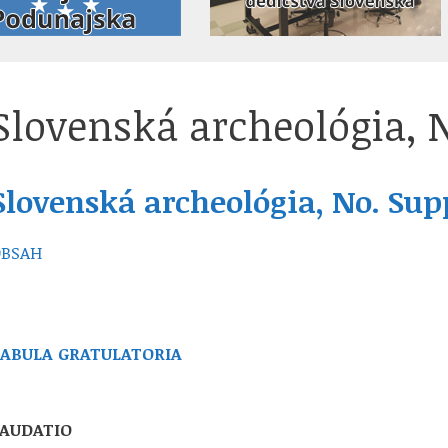
Slovenská archeológia, N
Slovenská archeológia, No. Supp
OBSAH
TABULA GRATULATORIA
LAUDATIO