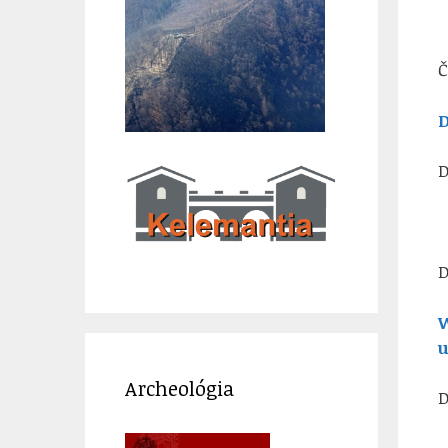
Č
D
D
D
W
u
Archeológia
D