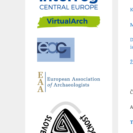
K
M
D
i
Ž
A
T