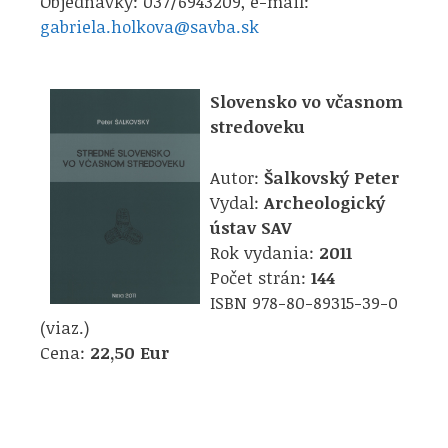
Objednávky: 037/6943209, e-mail:
gabriela.holkova@savba.sk
Slovensko vo včasnom
stredoveku
Autor:
Šalkovský Peter
Vydal:
Archeologický
ústav SAV
Rok vydania:
2011
Počet strán:
144
ISBN 978-80-89315-39-0
(viaz.)
Cena:
22,50 Eur