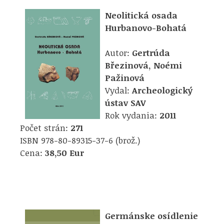
Neolitická osada
Hurbanovo-Bohatá
Autor:
Gertrúda
Březinová, Noémi
Pažinová
Vydal:
Archeologický
ústav SAV
Rok vydania:
2011
Počet strán:
271
ISBN 978-80-89315-37-6 (brož.)
Cena:
38,50 Eur
Germánske osídlenie