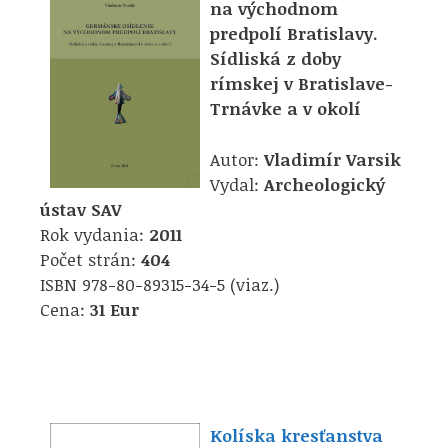
na východnom
predpolí Bratislavy.
Sídliská z doby
rímskej v Bratislave-
Trnávke a v okolí
Autor:
Vladimír Varsik
Vydal:
Archeologický
ústav SAV
Rok vydania:
2011
Počet strán:
404
ISBN 978-80-89315-34-5 (viaz.)
Cena:
31 Eur
Kolíska kresťanstva