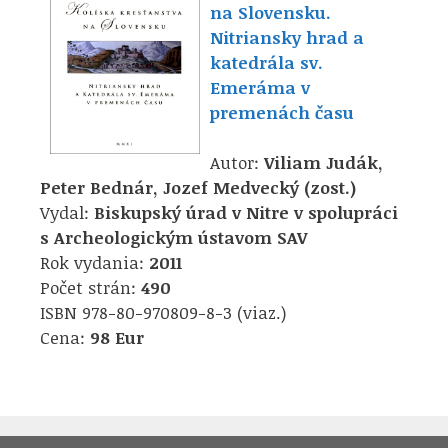
na Slovensku.
Nitriansky hrad a
katedrála sv.
Emeráma v
premenách času
Autor:
Viliam Judák,
Peter Bednár, Jozef Medvecký (zost.)
Vydal:
Biskupský úrad v Nitre v spolupráci
s Archeologickým ústavom SAV
Rok vydania:
2011
Počet strán:
490
ISBN 978-80-970809-8-3 (viaz.)
Cena:
98 Eur