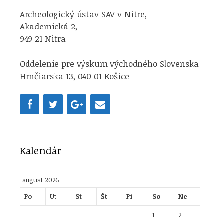
Archeologický ústav SAV v Nitre,
Akademická 2,
949 21 Nitra
Oddelenie pre výskum východného Slovenska
Hrnčiarska 13, 040 01 Košice
Kalendár
august 2026
Po
Ut
St
Št
Pi
So
Ne
1
2