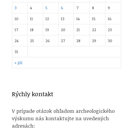
3
4
5
6
7
8
9
10
11
12
13
14
15
16
17
18
19
20
21
22
23
24
25
26
27
28
29
30
31
« júl
Rýchly kontakt
V prípade otázok ohľadom archeologického
výskumu nás kontaktujte na uvedených
adresách: