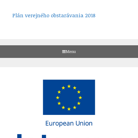
Plán verejného obstarávania 2018
Menu
Skip
to
content