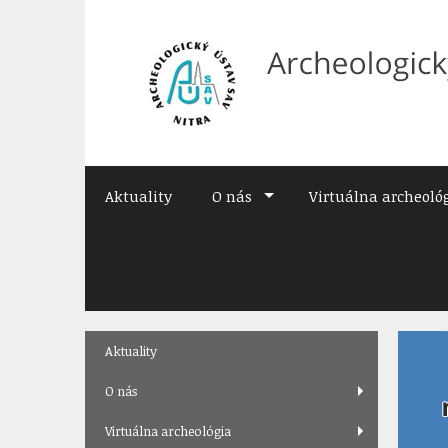
Preskočiť
na
obsah
Aktuality
O nás
Virtuálna archeoló
Skip
Aktuality
to
content
O nás
Virtuálna archeológia