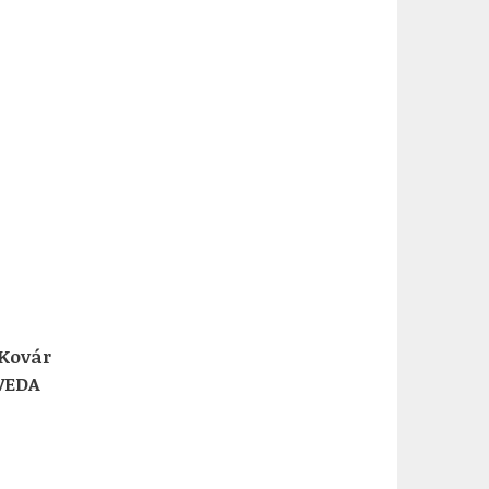
 Kovár
VEDA