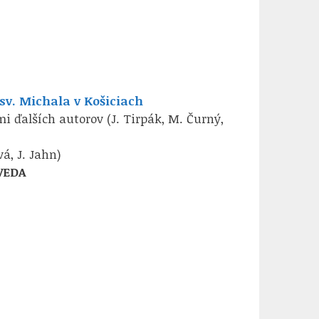
v. Michala v Košiciach
i ďalších autorov (J. Tirpák, M. Čurný,
vá, J. Jahn)
VEDA