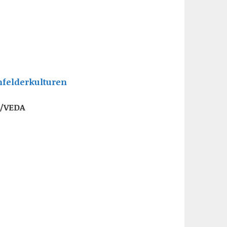
nfelderkulturen
V/VEDA