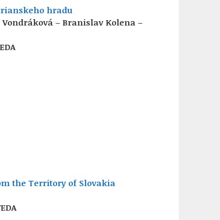
itrianskeho hradu
 Vondráková – Branislav Kolena –
VEDA
m the Territory of Slovakia
VEDA