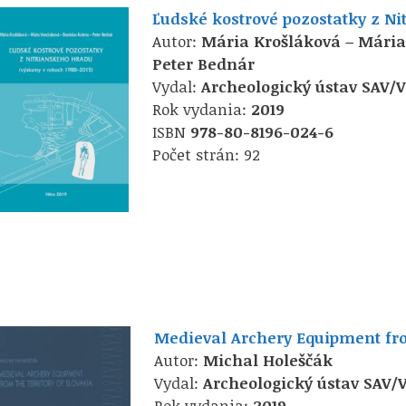
Ľudské kostrové pozostatky z N
Autor:
Mária Krošláková – Mária
Peter Bednár
Vydal:
Archeologický ústav SAV/
Rok vydania:
2019
ISBN
978-80-8196-024-6
Počet strán: 92
Medieval Archery Equipment fro
Autor:
Michal Holeščák
Vydal:
Archeologický ústav SAV/
Rok vydania:
2019