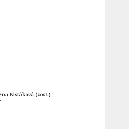
ena Bistáková (zost.)
V