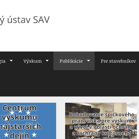
gia
Výskum
Publikácie
Pre stavebníkov