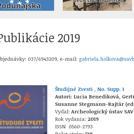
Publikácie 2019
bjednávky: 037/6943209, e-mail:
gabriela.holkova@sav
Študijné Zvesti , No. Supp. 1
Autori: Lucia Benediková, Ger
Susanne Stegmann-Rajtár
(ed
Vydal:
Archeologický ústav SAV
Rok vydania:
2019
ISSN 0560-2793
Počet strán:
518