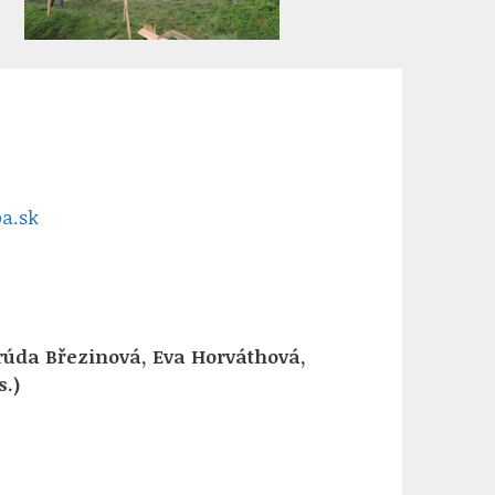
ba.sk
trúda Březinová, Eva Horváthová,
s.)