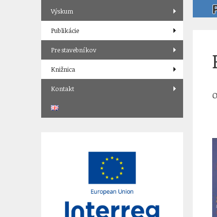
Výskum
Publikácie
Pre stavebníkov
Knižnica
Kontakt
O