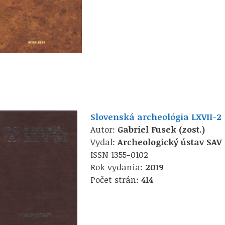
Slovenská archeológia LXVII-2
Autor:
Gabriel Fusek (zost.)
Vydal:
Archeologický ústav SAV
ISSN 1355-0102
Rok vydania:
2019
Počet strán:
414