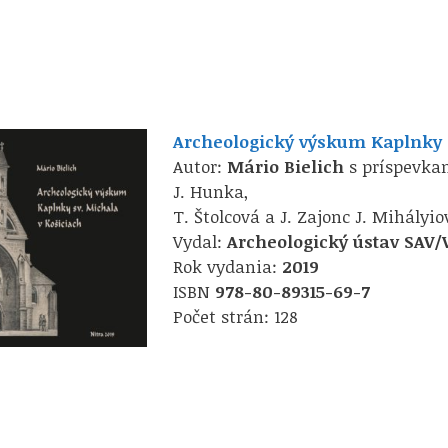
Archeologický výskum Kaplnky s
Autor:
Mário Bielich
s príspevkam
J. Hunka,
T. Štolcová a J. Zajonc J. Mihályio
Vydal:
Archeologický ústav SAV/
Rok vydania:
2019
ISBN
978-80-89315-69-7
Počet strán: 128