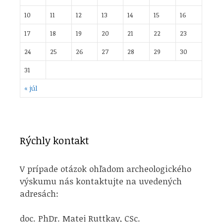
10
11
12
13
14
15
16
17
18
19
20
21
22
23
24
25
26
27
28
29
30
31
« júl
Rýchly kontakt
V prípade otázok ohľadom archeologického
výskumu nás kontaktujte na uvedených
adresách:
doc. PhDr. Matej Ruttkay, CSc.