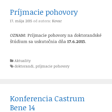
Príjmacie pohovory
17. mája 2015
od autora:
Kovar
OZNAM: Príjmacie pohovory na doktorandské
štúdium sa uskutočnia dňa
17.6.2015
.
Kategórie
Aktuality
Štítky
doktorandi
,
príjmacie pohovory
Konferencia Castrum
Bene 14