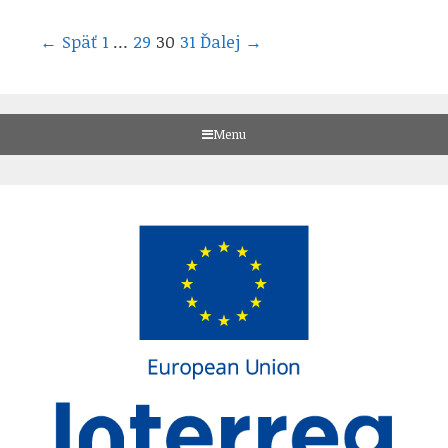
Navigácia
← Späť
1
…
29
30
31
Ďalej →
pre
príspevky
Menu
Skip
to
content