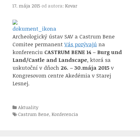
17. mája 2015
od autora:
Kovar
Archeologický ústav SAV a Castrum Bene
Comitee permanent
Vás pozývajú
na
konferenciu
CASTRUM BENE 14 – Burg und
Land/Castle and Landscape
, ktorá sa
uskutoční v dňoch
26. – 30.mája 2015
v
Kongresovom centre Akedémia v Starej
Lesnej.
Kategórie
Aktuality
Štítky
Castrum Bene
,
Konferencia