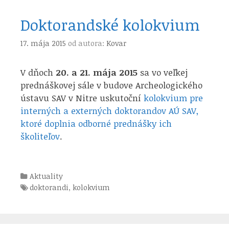
Doktorandské kolokvium
17. mája 2015
od autora:
Kovar
V dňoch
20. a 21. mája 2015
sa vo veľkej
prednáškovej sále v budove Archeologického
ústavu SAV v Nitre uskutoční
kolokvium pre
interných a externých doktorandov AÚ SAV,
ktoré doplnia odborné prednášky ich
školiteľov
.
Kategórie
Aktuality
Štítky
doktorandi
,
kolokvium