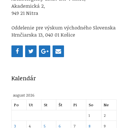
Akademická 2,
949 21 Nitra
Oddelenie pre výskum východného Slovenska
Hrnčiarska 13, 040 01 Košice
Kalendár
august 2026
Po
Ut
St
Št
Pi
So
Ne
1
2
3
4
5
6
7
8
9