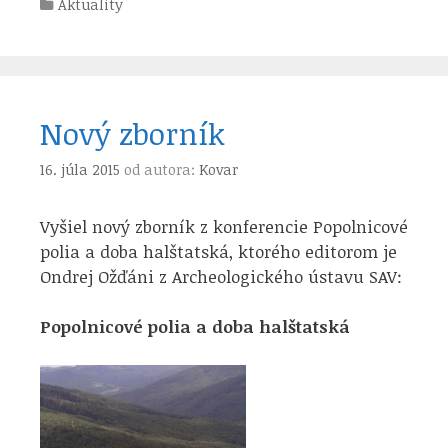
Kategórie
Aktuality
Nový zborník
16. júla 2015
od autora:
Kovar
Vyšiel nový zborník z konferencie Popolnicové
polia a doba halštatská, ktorého editorom je
Ondrej Ožďáni z Archeologického ústavu SAV:
Popolnicové polia a doba halštatská