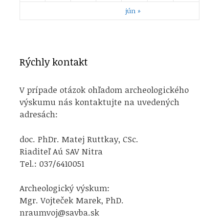
jún »
Rýchly kontakt
V prípade otázok ohľadom archeologického
výskumu nás kontaktujte na uvedených
adresách:
doc. PhDr. Matej Ruttkay, CSc.
Riaditeľ Aú SAV Nitra
Tel.: 037/6410051
Archeologický výskum:
Mgr. Vojteček Marek, PhD.
nraumvoj@savba.sk