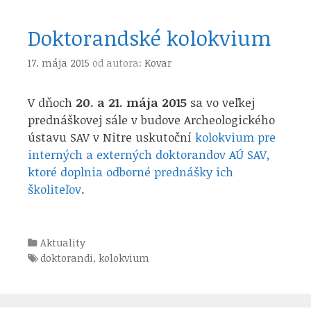
Doktorandské kolokvium
17. mája 2015
od autora:
Kovar
V dňoch
20. a 21. mája 2015
sa vo veľkej
prednáškovej sále v budove Archeologického
ústavu SAV v Nitre uskutoční
kolokvium pre
interných a externých doktorandov AÚ SAV,
ktoré doplnia odborné prednášky ich
školiteľov
.
Kategórie
Aktuality
Štítky
doktorandi
,
kolokvium