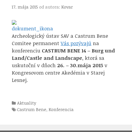
17. mája 2015
od autora:
Kovar
Archeologický ústav SAV a Castrum Bene
Comitee permanent
Vás pozývajú
na
konferenciu
CASTRUM BENE 14 – Burg und
Land/Castle and Landscape
, ktorá sa
uskutoční v dňoch
26. – 30.mája 2015
v
Kongresovom centre Akedémia v Starej
Lesnej.
Kategórie
Aktuality
Štítky
Castrum Bene
,
Konferencia