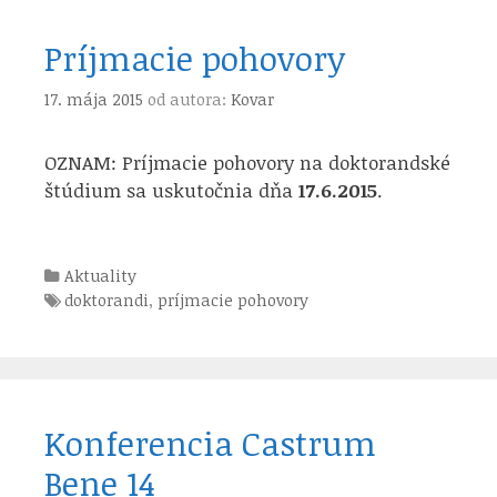
Príjmacie pohovory
17. mája 2015
od autora:
Kovar
OZNAM: Príjmacie pohovory na doktorandské
štúdium sa uskutočnia dňa
17.6.2015
.
Kategórie
Aktuality
Štítky
doktorandi
,
príjmacie pohovory
Konferencia Castrum
Bene 14