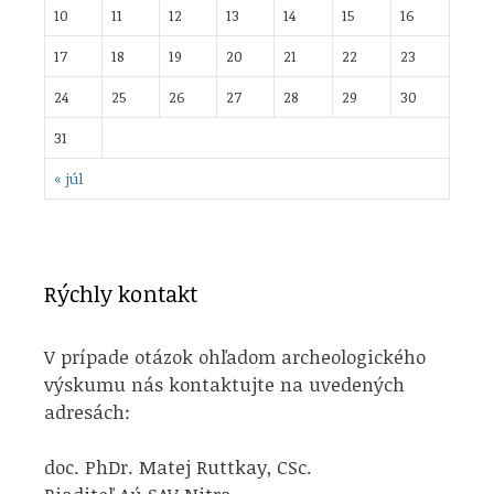
10
11
12
13
14
15
16
17
18
19
20
21
22
23
24
25
26
27
28
29
30
31
« júl
Rýchly kontakt
V prípade otázok ohľadom archeologického
výskumu nás kontaktujte na uvedených
adresách:
doc. PhDr. Matej Ruttkay, CSc.