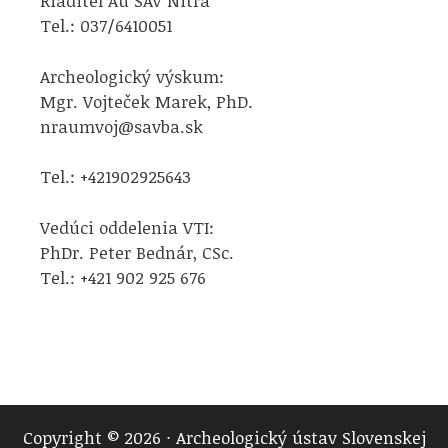
Riaditeľ Aú SAV Nitra
Tel.: 037/6410051
Archeologický výskum:
Mgr. Vojteček Marek, PhD.
nraumvoj@savba.sk
Tel.: +421902925643
Vedúci oddelenia VTI:
PhDr. Peter Bednár, CSc.
Tel.: +421 902 925 676
Copyright © 2026 · Archeologický ústav Slovenskej