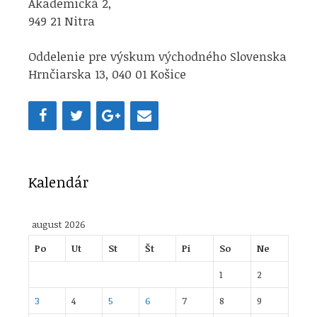
Akademická 2,
949 21 Nitra
Oddelenie pre výskum východného Slovenska
Hrnčiarska 13, 040 01 Košice
Kalendár
august 2026
Po
Ut
St
Št
Pi
So
Ne
1
2
3
4
5
6
7
8
9