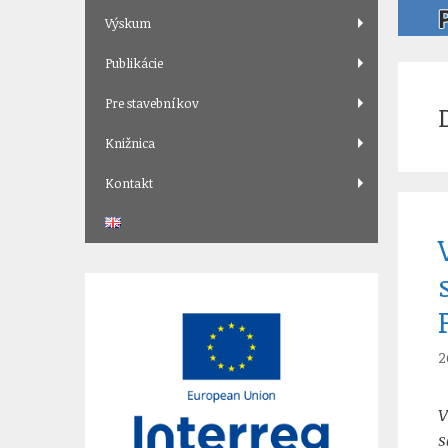
Výskum
Publikácie
Pre stavebníkov
Knižnica
Kontakt
2
V
s