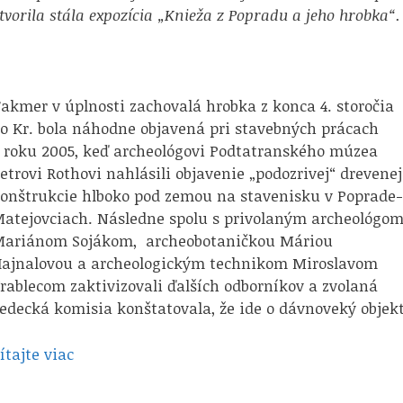
tvorila stála expozícia „Knieža z Popradu a jeho hrobka“.
akmer v úplnosti zachovalá hrobka z konca 4. storočia
o Kr. bola náhodne objavená pri stavebných prácach
 roku 2005, keď archeológovi Podtatranského múzea
etrovi Rothovi nahlásili objavenie „podozrivej“ drevenej
onštrukcie hlboko pod zemou na stavenisku v Poprade
atejovciach. Následne spolu s privolaným archeológo
ariánom Sojákom, archeobotaničkou Máriou
ajnalovou a archeologickým technikom Miroslavom
rablecom zaktivizovali ďalších odborníkov a zvolaná
edecká komisia konštatovala, že ide o dávnoveký objekt
ítajte viac