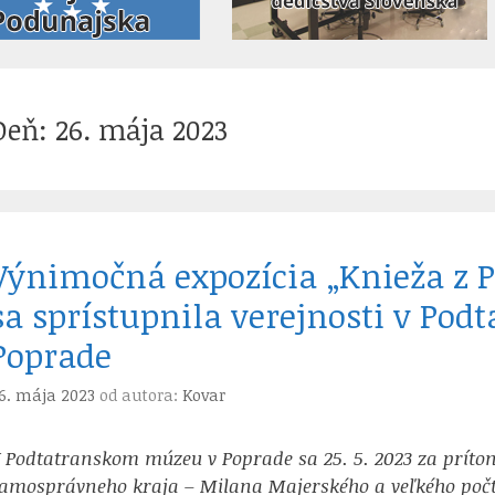
Deň:
26. mája 2023
Výnimočná expozícia „Knieža z P
sa sprístupnila verejnosti v Po
Poprade
6. mája 2023
od autora:
Kovar
 Podtatranskom múzeu v Poprade sa 25. 5. 2023 za príto
amosprávneho kraja – Milana Majerského a veľkého počtu