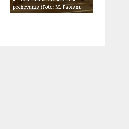
pochovania (Foto: M. Fabián).