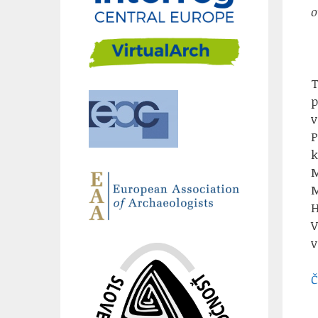
o
T
p
v
P
k
M
M
H
V
v
Č