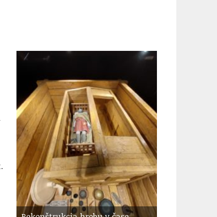
-
m
.
Rekonštrukcia hrobu v čase