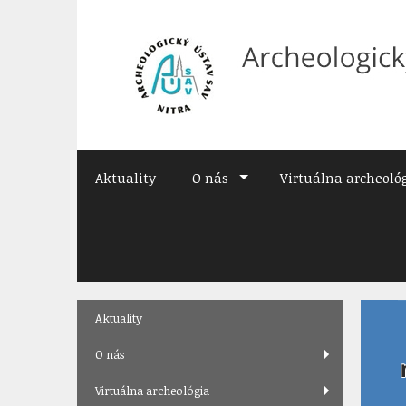
Preskočiť
na
obsah
Aktuality
O nás
Virtuálna archeoló
Skip
Aktuality
to
content
O nás
Virtuálna archeológia