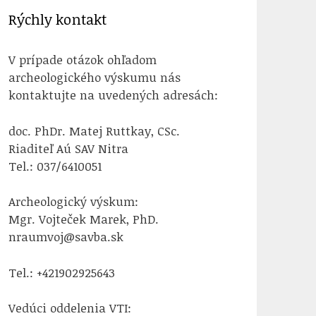
Rýchly kontakt
V prípade otázok ohľadom
archeologického výskumu nás
kontaktujte na uvedených adresách:
doc. PhDr. Matej Ruttkay, CSc.
Riaditeľ Aú SAV Nitra
Tel.: 037/6410051
Archeologický výskum:
Mgr. Vojteček Marek, PhD.
nraumvoj@savba.sk
Tel.: +421902925643
Vedúci oddelenia VTI: