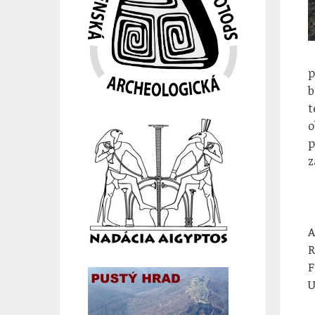
p
b
t
o
p
z
A
R
F
U