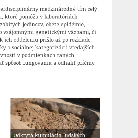
terdisciplinárny medzinárodný tím celý
h, ktoré pomôžu v laboratóriách
 o zabitých jedincov, obete epidémie,
i so vzájomnými genetickými väzbami, či
k ich oddeleniu prišlo až po rozklade
ky o sociálnej kategorizácii vtedajších
rovnosti v podmienkach raných
ť spôsob fungovania a odhaliť príčiny
Odkrytá kumulácia ľudských