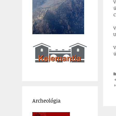
V
ú
C
V
U
V
ú
N
p
p
Archeológia