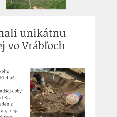
mali unikátnu
j vo Vrábľoch
kého
 Kiel už
ladšej doby
d Kr. Tri
Jeden z
ou, resp.
olútne