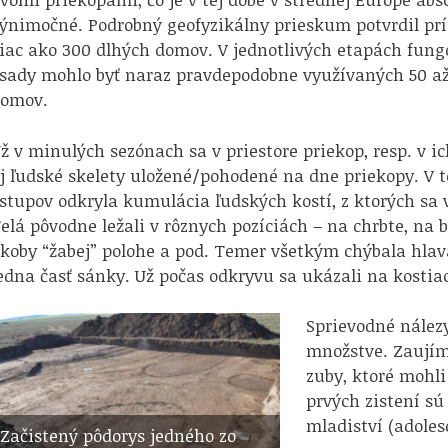
ýnimočné. Podrobný geofyzikálny prieskum potvrdil pr
iac ako 300 dlhých domov. V jednotlivých etapách fun
sady mohlo byť naraz pravdepodobne využívaných 50 až
omov.
ž v minulých sezónach sa v priestore priekop, resp. v ich
j ľudské skelety uložené/pohodené na dne priekopy. V 
stupov odkryla kumulácia ľudských kostí, z ktorých sa 
elá pôvodne ležali v rôznych pozíciách – na chrbte, na 
koby “žabej” polohe a pod. Temer všetkým chýbala hlava
edna časť sánky. Už počas odkryvu sa ukázali na kosti
Sprievodné nález
množstve. Zaujím
zuby, ktoré mohli
prvých zistení s
mladiství (adoles
Začistený pôdorys jedného zo