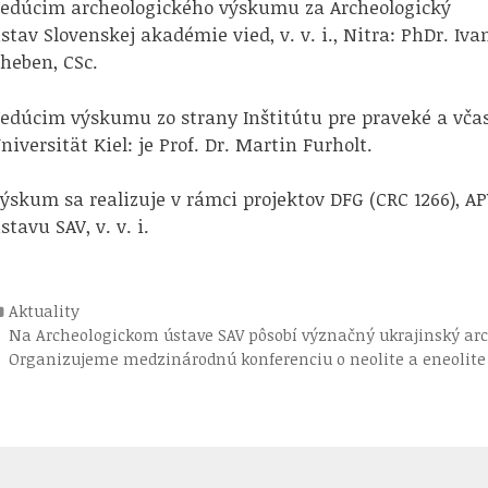
edúcim archeologického výskumu za Archeologický
stav Slovenskej akadémie vied, v. v. i., Nitra: PhDr. Iva
heben, CSc.
edúcim výskumu zo strany Inštitútu pre praveké a včas
niversität Kiel: je Prof. Dr. Martin Furholt.
ýskum sa realizuje v rámci projektov DFG (CRC 1266), A
stavu SAV, v. v. i.
Kategórie
Aktuality
avigácia
Na Archeologickom ústave SAV pôsobí význačný ukrajinský ar
re
Organizujeme medzinárodnú konferenciu o neolite a eneolite 
ríspevky