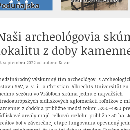
Naši archeológovia skú
lokalitu z doby kamenne
2. septembra 2022
od autora:
Kovar
edzinárodný výskumný tím archeológov z Archeologic
stavu SAV, v. v. i. a Christian-Albrechts-Universität zu
iedmu sezónu vo Vrábľoch skúma jednu z najväčších
tredoeurópskych sídliskových aglomerácii roľníkov z m
amennej z obdobia približne medzi rokmi 5250–4950 pre
ídliskové areály majú celkovú rozlohu približne 50 ha. 
reálov bol v záverečnej etape fungovania opevnený jedn
vomi priekopami, čo je v tej dobe v strednej Európe abs