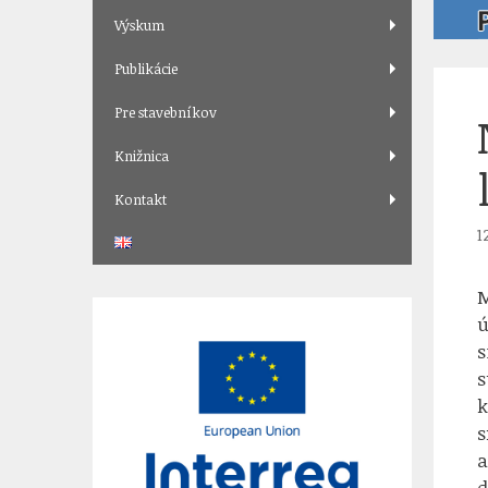
Výskum
Publikácie
Pre stavebníkov
Knižnica
Kontakt
1
M
ú
s
s
k
s
a
d