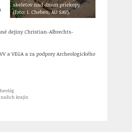
skeletov nad dnom priekopy
n
(foto: I. Cheben, AU SAV).
né dejiny Christian-Albrechts-
PVV a VEGA a za podpory Archeologického
cheológ
našich krajín