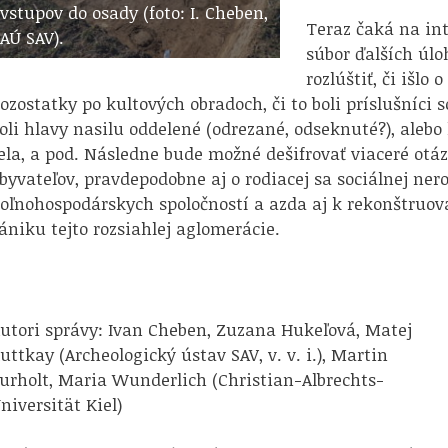
vstupov do osady (foto: I. Cheben,
Teraz čaká na in
AÚ SAV).
súbor ďalších úlo
rozlúštiť, či išlo
ozostatky po kultových obradoch, či to boli príslušníc
oli hlavy nasilu oddelené (odrezané, odseknuté?), alebo 
ela, a pod. Následne bude možné dešifrovať viaceré otáz
byvateľov, pravdepodobne aj o rodiacej sa sociálnej ne
oľnohospodárskych spoločností a azda aj k rekonštruova
ániku tejto rozsiahlej aglomerácie.
utori správy: Ivan Cheben, Zuzana Hukeľová, Matej
uttkay (Archeologický ústav SAV, v. v. i.), Martin
urholt, Maria Wunderlich (Christian-Albrechts-
niversität Kiel)