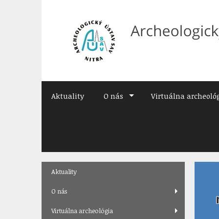
Preskočiť
na
obsah
Aktuality
O nás
Virtuálna archeoló
Skip
Aktuality
to
content
O nás
Virtuálna archeológia