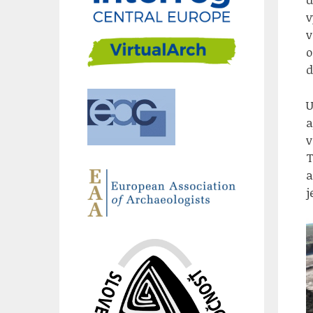
v
v
o
d
U
a
v
T
a
j