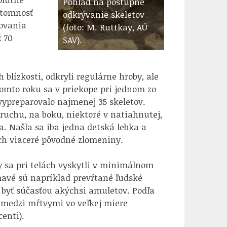
Pohľad na postupné
ítomnosť
odkrývanie skeletov
govania
(foto: M. Ruttkay, AÚ
 70
SAV).
 blízkosti, odkryli regulárne hroby, ale
tomto roku sa v priekope pri jednom zo
vypreparovalo najmenej 35 skeletov.
bruchu, na boku, niektoré v natiahnutej,
. Našla sa iba jedna detská lebka a
ach viaceré pôvodné zlomeniny.
y sa pri telách vyskytli v minimálnom
avé sú napríklad prevŕtané ľudské
 byť súčasťou akýchsi amuletov. Podľa
ú medzi mŕtvymi vo veľkej miere
centi).