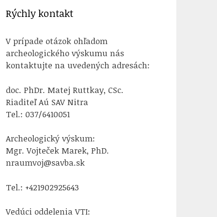
Rýchly kontakt
V prípade otázok ohľadom
archeologického výskumu nás
kontaktujte na uvedených adresách:
doc. PhDr. Matej Ruttkay, CSc.
Riaditeľ Aú SAV Nitra
Tel.: 037/6410051
Archeologický výskum:
Mgr. Vojteček Marek, PhD.
nraumvoj@savba.sk
Tel.: +421902925643
Vedúci oddelenia VTI: