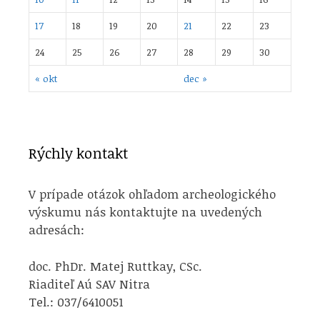
17
18
19
20
21
22
23
24
25
26
27
28
29
30
« okt
dec »
Rýchly kontakt
V prípade otázok ohľadom archeologického
výskumu nás kontaktujte na uvedených
adresách:
doc. PhDr. Matej Ruttkay, CSc.
Riaditeľ Aú SAV Nitra
Tel.: 037/6410051