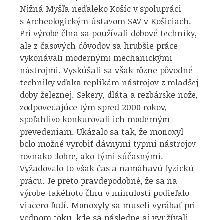
Nižná Myšľa neďaleko Košíc v spolupráci
s Archeologickým ústavom SAV v Košiciach.
Pri výrobe člna sa používali dobové techniky,
ale z časových dôvodov sa hrubšie práce
vykonávali modernými mechanickými
nástrojmi. Vyskúšali sa však rôzne pôvodné
techniky vďaka replikám nástrojov z mladšej
doby železnej. Sekery, dláta a rezbárske nože,
zodpovedajúce tým spred 2000 rokov,
spoľahlivo konkurovali ich moderným
prevedeniam. Ukázalo sa tak, že monoxyl
bolo možné vyrobiť dávnymi typmi nástrojov
rovnako dobre, ako tými súčasnými.
Vyžadovalo to však čas a namáhavú fyzickú
prácu. Je preto pravdepodobné, že sa na
výrobe takéhoto člnu v minulosti podieľalo
viacero ľudí. Monoxyly sa museli vyrábať pri
vodnom toku, kde sa následne aj využívali.