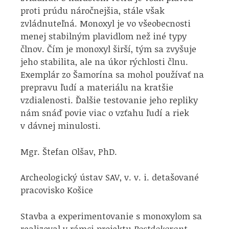
proti prúdu náročnejšia, stále však
zvládnuteľná. Monoxyl je vo všeobecnosti
menej stabilným plavidlom než iné typy
člnov. Čím je monoxyl širší, tým sa zvyšuje
jeho stabilita, ale na úkor rýchlosti člnu.
Exemplár zo Šamorína sa mohol používať na
prepravu ľudí a materiálu na kratšie
vzdialenosti. Ďalšie testovanie jeho repliky
nám snáď povie viac o vzťahu ľudí a riek
v dávnej minulosti.
Mgr. Štefan Olšav, PhD.
Archeologický ústav SAV, v. v. i. detašované
pracovisko Košice
Stavba a experimentovanie s monoxylom sa
realizoval v rámci projektu
Postdokgrant