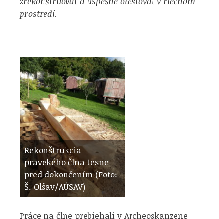
zrekonštruovať a úspešne otestovať v riečnom
prostredí.
Rekonštrukcia
pravekého člna tesne
pred dokončením (Foto:
Š. Olšav/AÚSAV)
Práce na člne prebiehali v Archeoskanzene