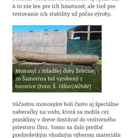
A to nie len pre ich hmotnosť, ale tiež pre
testovanie ich stability už počas výroby.
Monoxyl z mladšej doby železnej
zo Šamorína bol vyrobený z
borovice (Foto: Š. Olšav/AÚSAV)
Súčasťou monoxylov boli často aj špeciálne
naberačky na vodu, ktorá sa mohla cez
praskliny v dreve dostávať do vnútorného
priestoru člnu. Tomu sa dalo predísť
predovšetkým vhodným výberom materiálu