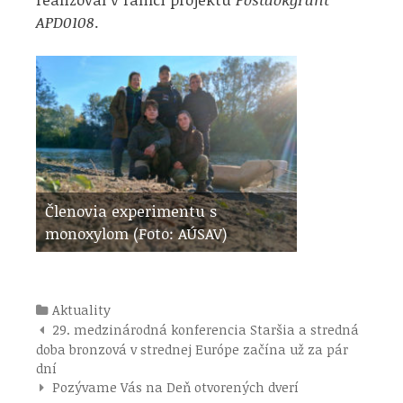
APD0108
.
Členovia experimentu s
monoxylom (Foto: AÚSAV)
Kategórie
Aktuality
Navigácia
29. medzinárodná konferencia Staršia a stredná
pre
doba bronzová v strednej Európe začína už za pár
príspevky
dní
Pozývame Vás na Deň otvorených dverí