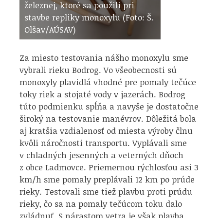
železnej, ktoré sa použili pri
stavbe repliky monoxylu (Foto: Š.
Olšav/AÚSAV)
Za miesto testovania nášho monoxylu sme
vybrali rieku Bodrog. Vo všeobecnosti sú
monoxyly plavidlá vhodné pre pomaly tečúce
toky riek a stojaté vody v jazerách. Bodrog
túto podmienku spĺňa a navyše je dostatočne
široký na testovanie manévrov. Dôležitá bola
aj kratšia vzdialenosť od miesta výroby člnu
kvôli náročnosti transportu. Vyplávali sme
v chladných jesenných a veterných dňoch
z obce Ladmovce. Priemernou rýchlosťou asi 3
km/h sme pomaly preplávali 12 km po prúde
rieky. Testovali sme tiež plavbu proti prúdu
rieky, čo sa na pomaly tečúcom toku dalo
zvládnuť. S nárastom vetra je však plavba