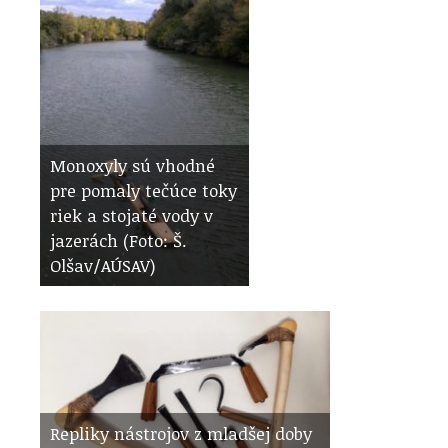
Monoxyly sú vhodné
pre pomaly tečúce toky
riek a stojaté vody v
jazerách (Foto: Š.
Olšav/AÚSAV)
Repliky nástrojov z mladšej doby