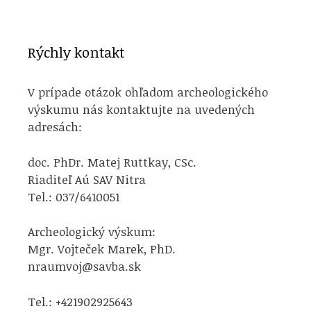
Rýchly kontakt
V prípade otázok ohľadom archeologického
výskumu nás kontaktujte na uvedených
adresách:
doc. PhDr. Matej Ruttkay, CSc.
Riaditeľ Aú SAV Nitra
Tel.: 037/6410051
Archeologický výskum:
Mgr. Vojteček Marek, PhD.
nraumvoj@savba.sk
Tel.: +421902925643