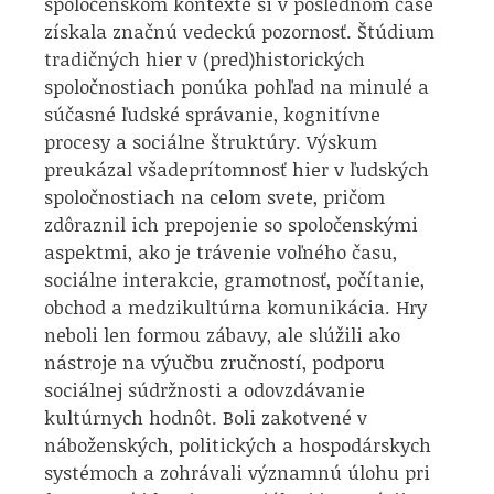
spoločenskom kontexte si v poslednom čase
získala značnú vedeckú pozornosť. Štúdium
tradičných hier v (pred)historických
spoločnostiach ponúka pohľad na minulé a
súčasné ľudské správanie, kognitívne
procesy a sociálne štruktúry. Výskum
preukázal všadeprítomnosť hier v ľudských
spoločnostiach na celom svete, pričom
zdôraznil ich prepojenie so spoločenskými
aspektmi, ako je trávenie voľného času,
sociálne interakcie, gramotnosť, počítanie,
obchod a medzikultúrna komunikácia. Hry
neboli len formou zábavy, ale slúžili ako
nástroje na výučbu zručností, podporu
sociálnej súdržnosti a odovzdávanie
kultúrnych hodnôt. Boli zakotvené v
náboženských, politických a hospodárskych
systémoch a zohrávali významnú úlohu pri