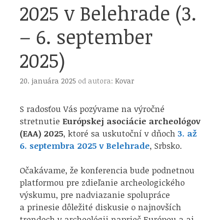
2025 v Belehrade (3.
– 6. september
2025)
20. januára 2025
od autora:
Kovar
S radosťou Vás pozývame na výročné
stretnutie
Európskej asociácie archeológov
(EAA) 2025
, ktoré sa uskutoční v dňoch
3. až
6. septembra 2025 v Belehrade
, Srbsko.
Očakávame, že konferencia bude podnetnou
platformou pre zdieľanie archeologického
výskumu, pre nadviazanie spolupráce
a prinesie dôležité diskusie o najnovších
trendoch v archeológii naprieč Európou a aj