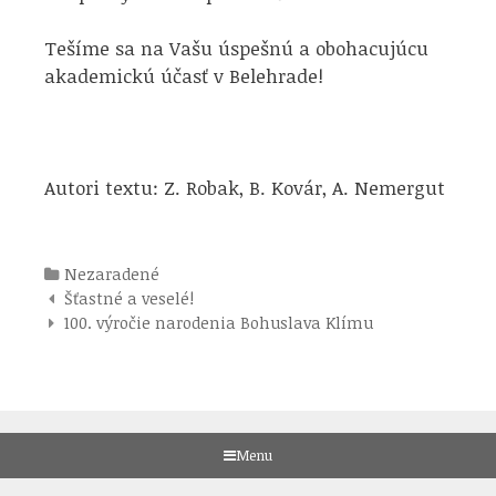
Tešíme sa na Vašu úspešnú a obohacujúcu
akademickú účasť v Belehrade!
Autori textu: Z. Robak, B. Kovár, A. Nemergut
Kategórie
Nezaradené
Navigácia
Šťastné a veselé!
pre
100. výročie narodenia Bohuslava Klímu
príspevky
Menu
Skip