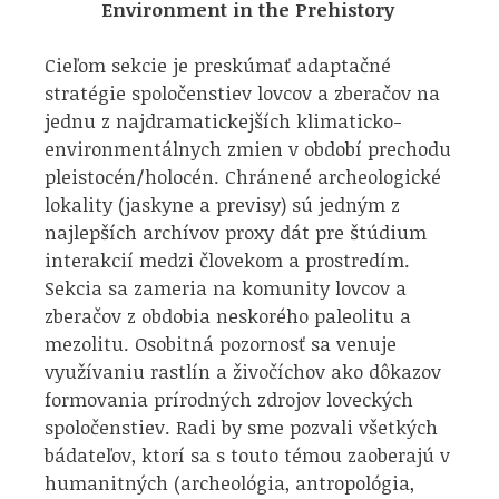
Environment in the Prehistory
Cieľom sekcie je preskúmať adaptačné
stratégie spoločenstiev lovcov a zberačov na
jednu z najdramatickejších klimaticko-
environmentálnych zmien v období prechodu
pleistocén/holocén. Chránené archeologické
lokality (jaskyne a previsy) sú jedným z
najlepších archívov proxy dát pre štúdium
interakcií medzi človekom a prostredím.
Sekcia sa zameria na komunity lovcov a
zberačov z obdobia neskorého paleolitu a
mezolitu. Osobitná pozornosť sa venuje
využívaniu rastlín a živočíchov ako dôkazov
formovania prírodných zdrojov loveckých
spoločenstiev. Radi by sme pozvali všetkých
bádateľov, ktorí sa s touto témou zaoberajú v
humanitných (archeológia, antropológia,