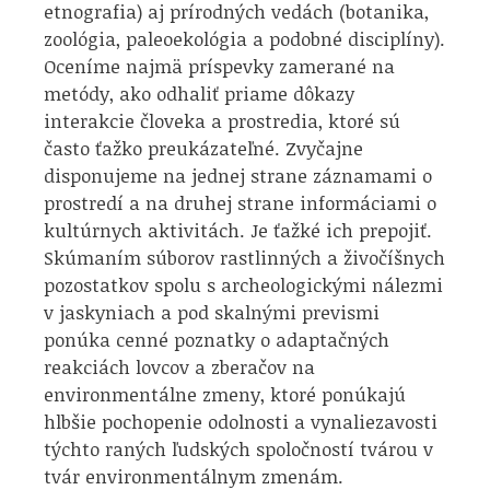
etnografia) aj prírodných vedách (botanika,
zoológia, paleoekológia a podobné disciplíny).
Oceníme najmä príspevky zamerané na
metódy, ako odhaliť priame dôkazy
interakcie človeka a prostredia, ktoré sú
často ťažko preukázateľné. Zvyčajne
disponujeme na jednej strane záznamami o
prostredí a na druhej strane informáciami o
kultúrnych aktivitách. Je ťažké ich prepojiť.
Skúmaním súborov rastlinných a živočíšnych
pozostatkov spolu s archeologickými nálezmi
v jaskyniach a pod skalnými prevismi
ponúka cenné poznatky o adaptačných
reakciách lovcov a zberačov na
environmentálne zmeny, ktoré ponúkajú
hlbšie pochopenie odolnosti a vynaliezavosti
týchto raných ľudských spoločností tvárou v
tvár environmentálnym zmenám.