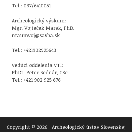
Tel.: 037/6410051
Archeologický výskum:
Mgr. Vojteček Marek, PhD.
nraumvoj@savba.sk
Tel.: +421902925643
Vedúci oddelenia VTI:
PhDr. Peter Bednár, CSc.
Tel.: +421 902 925 676
Copyright © 2026 · Archeologický ústav Slovenskej