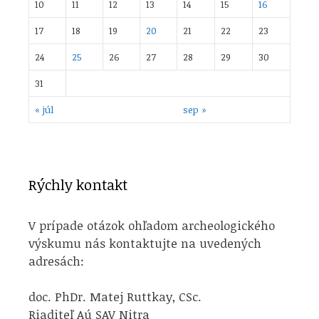
10
11
12
13
14
15
16
17
18
19
20
21
22
23
24
25
26
27
28
29
30
31
« júl
sep »
Rýchly kontakt
V prípade otázok ohľadom archeologického
výskumu nás kontaktujte na uvedených
adresách:
doc. PhDr. Matej Ruttkay, CSc.
Riaditeľ Aú SAV Nitra