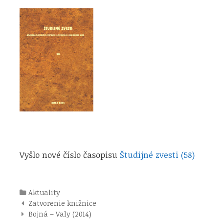
Vyšlo nové číslo časopisu
Študijné zvesti (58)
Kategórie
Aktuality
Navigácia
Zatvorenie knižnice
pre
Bojná – Valy (2014)