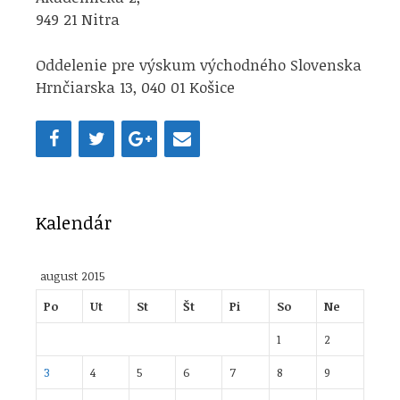
949 21 Nitra
Oddelenie pre výskum východného Slovenska
Hrnčiarska 13, 040 01 Košice
Kalendár
august 2015
Po
Ut
St
Št
Pi
So
Ne
1
2
3
4
5
6
7
8
9