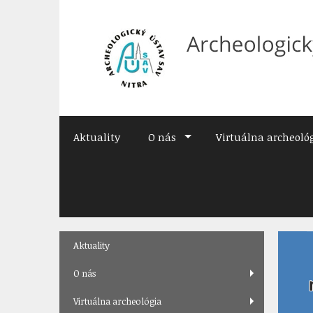
Preskočiť
na
obsah
Aktuality
O nás
Virtuálna archeoló
Skip
Aktuality
to
content
O nás
Virtuálna archeológia