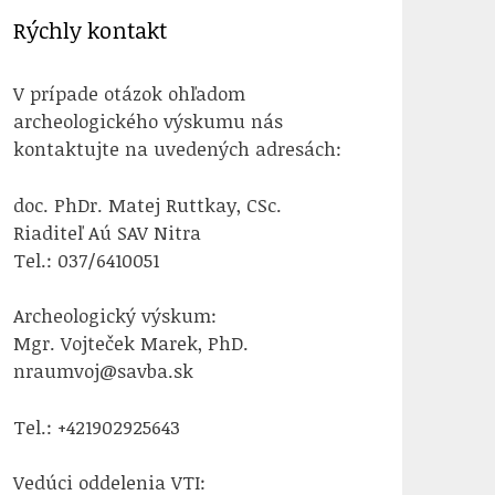
Rýchly kontakt
V prípade otázok ohľadom
archeologického výskumu nás
kontaktujte na uvedených adresách:
doc. PhDr. Matej Ruttkay, CSc.
Riaditeľ Aú SAV Nitra
Tel.: 037/6410051
Archeologický výskum:
Mgr. Vojteček Marek, PhD.
nraumvoj@savba.sk
Tel.: +421902925643
Vedúci oddelenia VTI: