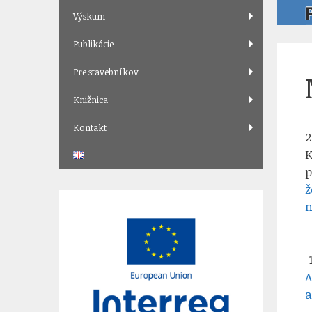
Výskum
Publikácie
Pre stavebníkov
Knižnica
Kontakt
2
K
p
ž
n
1
A
a