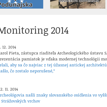
Monitoring 2014
. 12. 2014
arol Pieta, zástupca riaditeľa Archeologického ústavu SA
rezentácia pamiatok je vďaka modernej technológii mož
elali, aby sa čo najviac z tej úžasnej antickej architekt
ašlo, čo zostalo neporušené,“
2. 11. 2014
rcheológovia našli znaky slovanského osídlenia vo vyšš
 Strážovských vrchov