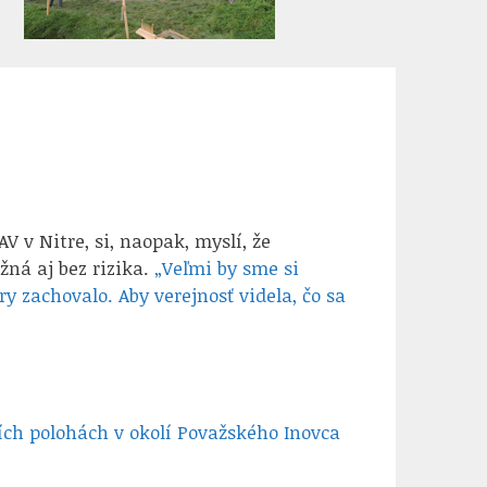
V v Nitre, si, naopak, myslí, že
ná aj bez rizika.
„Veľmi by sme si
úry zachovalo. Aby verejnosť videla, čo sa
ích polohách v okolí Považského Inovca