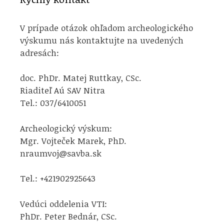
V prípade otázok ohľadom archeologického
výskumu nás kontaktujte na uvedených
adresách:
doc. PhDr. Matej Ruttkay, CSc.
Riaditeľ Aú SAV Nitra
Tel.: 037/6410051
Archeologický výskum:
Mgr. Vojteček Marek, PhD.
nraumvoj@savba.sk
Tel.: +421902925643
Vedúci oddelenia VTI:
PhDr. Peter Bednár, CSc.