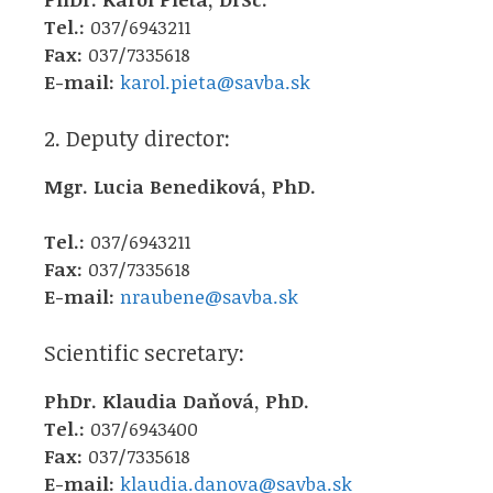
Tel.:
037/6943211
Fax:
037/7335618
E-mail:
karol.pieta@savba.sk
2. Deputy director:
Mgr. Lucia Benediková, PhD.
Tel.:
037/6943211
Fax:
037/7335618
E-mail:
nraubene@savba.sk
Scientific secretary:
PhDr. Klaudia Daňová, PhD.
Tel.:
037/6943400
Fax:
037/7335618
E-mail:
klaudia.danova@savba.sk