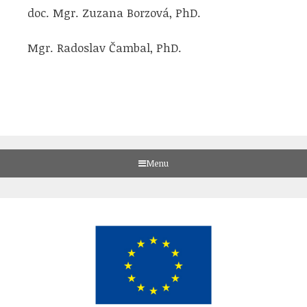
doc. Mgr. Zuzana Borzová, PhD.
Mgr. Radoslav Čambal, PhD.
Menu
Skip
to
content