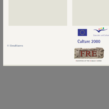
©
ElenaBlazova