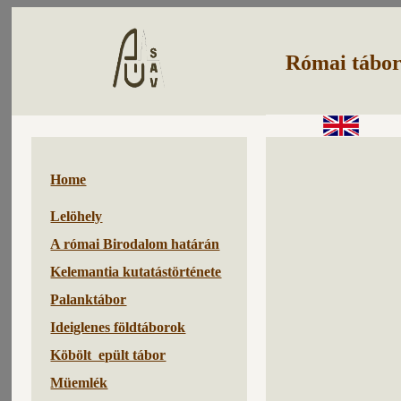
Római tábor
Home
Lelöhely
A római Birodalom határán
Kelemantia kutatástörténete
Palanktábor
Ideiglenes földtáborok
Köbölt epült tábor
Müemlék